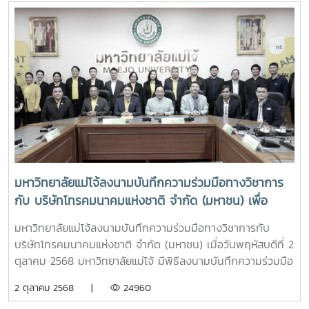
ประดิษฐ์" เพื่อส่งเสริมการประยุกต์ใช้เทคโนโลยีปัญญาประดิษฐ์
(Artificial Intelligence: AI) ในการบริหารงานและการจัดการ
เรียนการสอน โดยมุ่งสู่การเป็น "มหาวิทยาลัยแห่งชีวิตที่ทันสมัย
และยั่งยืน" ผ่านการใช้งาน Microsoft 365 Copilot อย่างมี
ประสิทธิภาพโอกาสนี้ได้รับเกียรติจาก ผู้ช่วยศาสตราจารย์
ดร.ประภากร ธาราฉาย รองอธิการบดีมหาวิทยาลัยแม่โจ้ เป็น
ประธานกล่าวเปิดโครงการ พร้อมเน้นย้ำถึงความสำคัญของ
การนำเทคโนโลยี AI มาประยุกต์ใช้เพื่อเพิ่มประสิทธิภาพการ
ปฏิบัติงาน การบริหารจัดการ และการพัฒนาคุณภาพการเรียน
การสอน ให้สอดรับกับการเปลี่ยนแปลงของโลกดิจิทัล การอบรม
ครั้งนี้มีคณาจารย์ของมหาวิทยาลัยแม่โจ้เข้าร่วม โดยได้รับความรู้
มหาวิทยาลัยแม่โจ้ลงนามบันทึกความร่วมมือทางวิชาการ
และแนวทางการประยุกต์ใช้ AI เพื่อสนับสนุนการจัดการเรียนการ
กับ บริษัทโทรคมนาคมแห่งชาติ จำกัด (มหาชน) เพื่อ
สอน การสร้างสื่อการเรียนรู้ ตลอดจนการเพิ่มประสิทธิภาพการ
พัฒนาระบบเครือข่ายสื่อสารโทรคมนาคมร่วมกัน
ทำงานด้านวิชาการและการบริหาร ผ่านเครื่องมือ Microsoft 365
มหาวิทยาลัยแม่โจ้ลงนามบันทึกความร่วมมือทางวิชาการกับ
Copilotทั้งนี้ ได้รับเกียรติจาก คุณศุภวิชญ์ เขียวขจี จากบริษัท
บริษัทโทรคมนาคมแห่งชาติ จำกัด (มหาชน) เมื่อวันพฤหัสบดีที่ 2
ลานนาคอม จำกัด เป็นวิทยากรถ่ายทอดองค์ความรู้ พร้อมสาธิต
ตุลาคม 2568 มหาวิทยาลัยแม่โจ้ มีพิธีลงนามบันทึกความร่วมมือ
การใช้งานและแลกเปลี่ยนประสบการณ์ในการประยุกต์ใช้ AI ให้
ทางวิชาการ กับ บริษัท โทรคมนาคมแห่งชาติ จำกัด (มหาชน)
2 ตุลาคม 2568 |
24960
เกิดประโยชน์สูงสุดในการปฏิบัติงานจริง โครงการดังกล่าวจัดขึ้น
เพื่อพัฒนาระบบเครือข่ายสื่อสารโทรคมนาคมร่วมกัน โดยได้รับ
ณ ห้องปฏิบัติการคอมพิวเตอร์ 205 อาคารเรียนรวม 70 ปี