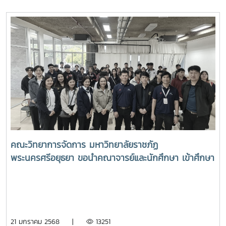
คณะวิทยาการจัดการ มหาวิทยาลัยราชภัฏ
พระนครศรีอยุธยา ขอนำคณาจารย์และนักศึกษา เข้าศึกษา
ดูงานกองเทคโนโลยีดิจิทัล มหาวิทยาลัยแม่โจ้ เมื่อวัน
อังคาร ที่ 21 มกราคม 2568 เวลา 10.00 น. ณ ห้อง Co-
Working อาคารเรียนรวมแม่โจ้ 70 ปี โดยผู้ช่วย
ศาสตราจารย์ ดร.ประภากร ธาราฉาย รักษาการแทนรอง
21 มกราคม 2568 |
13251
อธิการบดี รองศาสตราจารย์ ดร.นิโรจน์ สินณรงค์ ผู้ช่วย