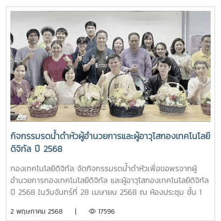
เกียรติจาก รองศาสตราจารย์ ดร.วีระพล ทองมา อธิการบดี
มหาวิทยาลัยแม่โจ้ โดยมีเป้าหมายเพื่อส่งเสริมศักยภาพของ
มหาวิทยาลัยแม่โจ้ และ นายธนากร ทองใบ ผู้ช่วยกรรมการผู้
บุคลากรด้านการใช้เทคโนโลยีดิจิทัลและปัญญาประดิษฐ์ อันจะนำ
จัดการใหญ่กลุ่มขายและปฏิบัติการลูกค้าภาคเหนือ บริษัท
ไปสู่การยกระดับการบริหารจัดการและการจัดการศึกษาของ
โทรคมนาคมแห่งชาติ จำกัด (มหาชน) เป็นผู้แทนลงนามทั้งสอง
มหาวิทยาลัยให้มีประสิทธิภาพ ทันสมัย และพร้อมรองรับการ
ฝ่าย ทั้งนี้ มีผู้บริหารของทั้งสองหน่วยงาน ร่วมเป็นพยาน ณ
เปลี่ยนแปลงในยุคดิจิทัลอย่างยั่งยืน
ห้องประชุมรวงผึ้ง ชั้น 5 อาคารสำนักงานมหาวิทยาลัย
มหาวิทยาลัยแม่โจ้
กิจกรรมรดน้ำดำหัวผู้อำนวยการและผู้อาวุโสกองเทคโนโลยี
ดิจิทัล ปี 2568
กองเทคโนโลยีดิจิทัล จัดกิจกรรมรดน้ำดำหัวเพื่อขอพรจากผู้
อำนวยการกองเทคโนโลยีดิจิทัล และผู้อาวุโสกองเทคโนโลยีดิจิทัล
ปี 2568 ในวันจันทร์ที่ 28 เมษายน 2568 ณ ห้องประชุม ชั้น 1
กองเทคโนโลยีดิจิทัล
2 พฤษภาคม 2568 |
17596