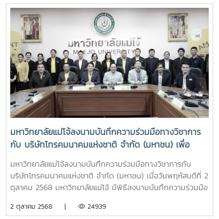
ประดิษฐ์" เพื่อส่งเสริมการประยุกต์ใช้เทคโนโลยีปัญญาประดิษฐ์
(Artificial Intelligence: AI) ในการบริหารงานและการจัดการ
เรียนการสอน โดยมุ่งสู่การเป็น "มหาวิทยาลัยแห่งชีวิตที่ทันสมัย
และยั่งยืน" ผ่านการใช้งาน Microsoft 365 Copilot อย่างมี
ประสิทธิภาพโอกาสนี้ได้รับเกียรติจาก ผู้ช่วยศาสตราจารย์
ดร.ประภากร ธาราฉาย รองอธิการบดีมหาวิทยาลัยแม่โจ้ เป็น
ประธานกล่าวเปิดโครงการ พร้อมเน้นย้ำถึงความสำคัญของ
การนำเทคโนโลยี AI มาประยุกต์ใช้เพื่อเพิ่มประสิทธิภาพการ
ปฏิบัติงาน การบริหารจัดการ และการพัฒนาคุณภาพการเรียน
การสอน ให้สอดรับกับการเปลี่ยนแปลงของโลกดิจิทัล การอบรม
ครั้งนี้มีคณาจารย์ของมหาวิทยาลัยแม่โจ้เข้าร่วม โดยได้รับความรู้
มหาวิทยาลัยแม่โจ้ลงนามบันทึกความร่วมมือทางวิชาการ
และแนวทางการประยุกต์ใช้ AI เพื่อสนับสนุนการจัดการเรียนการ
กับ บริษัทโทรคมนาคมแห่งชาติ จำกัด (มหาชน) เพื่อ
สอน การสร้างสื่อการเรียนรู้ ตลอดจนการเพิ่มประสิทธิภาพการ
พัฒนาระบบเครือข่ายสื่อสารโทรคมนาคมร่วมกัน
ทำงานด้านวิชาการและการบริหาร ผ่านเครื่องมือ Microsoft 365
มหาวิทยาลัยแม่โจ้ลงนามบันทึกความร่วมมือทางวิชาการกับ
Copilotทั้งนี้ ได้รับเกียรติจาก คุณศุภวิชญ์ เขียวขจี จากบริษัท
บริษัทโทรคมนาคมแห่งชาติ จำกัด (มหาชน) เมื่อวันพฤหัสบดีที่ 2
ลานนาคอม จำกัด เป็นวิทยากรถ่ายทอดองค์ความรู้ พร้อมสาธิต
ตุลาคม 2568 มหาวิทยาลัยแม่โจ้ มีพิธีลงนามบันทึกความร่วมมือ
การใช้งานและแลกเปลี่ยนประสบการณ์ในการประยุกต์ใช้ AI ให้
ทางวิชาการ กับ บริษัท โทรคมนาคมแห่งชาติ จำกัด (มหาชน)
2 ตุลาคม 2568 |
24939
เกิดประโยชน์สูงสุดในการปฏิบัติงานจริง โครงการดังกล่าวจัดขึ้น
เพื่อพัฒนาระบบเครือข่ายสื่อสารโทรคมนาคมร่วมกัน โดยได้รับ