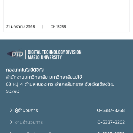
อังคาร ที่ 21 มกราคม 2568 เวลา 10.00 น. ณ ห้อง Co-
Working อาคารเรียนรวมแม่โจ้ 70 ปี โดยผู้ช่วย
ศาสตราจารย์ ดร.ประภากร ธาราฉาย รักษาการแทนรอง
21 มกราคม 2568 |
13239
อธิการบดี รองศาสตราจารย์ ดร.นิโรจน์ สินณรงค์ ผู้ช่วย
อธิการบดี พร้อมด้วยนายวุฒิพล คล้ายทิพย์ ผู้อำนวย
การกองเทคโนโลยีดิจิทัล กล่าวต้อนรับคณะดูงานฯ
กองเทคโนโลยีดิจิทัล
สำนักงานมหาวิทยาลัย มหาวิทยาลัยแม่โจ้
63 หมู่ 4 ตำบลหนองหาร อำเภอสันทราย จังหวัดเชียงใหม่
50290
ผู้อำนวยการ
0-5387-3268
งานอำนวยการ
0-5387-3262