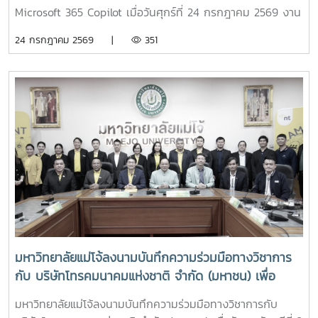
Microsoft 365 Copilot เมื่อวันศุกร์ที่ 24 กรกฎาคม 2569 งาน
บริการเทคโนโลยีสารสนเทศและนวัตกรรมดิจิทัล กองเทคโนโลยี
24 กรกฎาคม 2569 |
351
ดิจิทัล มหาวิทยาลัยแม่โจ้ จัดโครงการอบรมเชิงปฏิบัติการ "AI
Powered MJU : ยกระดับการบริหารและวิชาการด้วยปัญญา
ประดิษฐ์" เพื่อส่งเสริมการประยุกต์ใช้เทคโนโลยีปัญญาประดิษฐ์
(Artificial Intelligence: AI) ในการบริหารงานและการจัดการ
เรียนการสอน โดยมุ่งสู่การเป็น "มหาวิทยาลัยแห่งชีวิตที่ทันสมัย
และยั่งยืน" ผ่านการใช้งาน Microsoft 365 Copilot อย่างมี
ประสิทธิภาพโอกาสนี้ได้รับเกียรติจาก ผู้ช่วยศาสตราจารย์
ดร.ประภากร ธาราฉาย รองอธิการบดีมหาวิทยาลัยแม่โจ้ เป็น
ประธานกล่าวเปิดโครงการ พร้อมเน้นย้ำถึงความสำคัญของ
การนำเทคโนโลยี AI มาประยุกต์ใช้เพื่อเพิ่มประสิทธิภาพการ
ปฏิบัติงาน การบริหารจัดการ และการพัฒนาคุณภาพการเรียน
การสอน ให้สอดรับกับการเปลี่ยนแปลงของโลกดิจิทัล การอบรม
ครั้งนี้มีคณาจารย์ของมหาวิทยาลัยแม่โจ้เข้าร่วม โดยได้รับความรู้
มหาวิทยาลัยแม่โจ้ลงนามบันทึกความร่วมมือทางวิชาการ
และแนวทางการประยุกต์ใช้ AI เพื่อสนับสนุนการจัดการเรียนการ
กับ บริษัทโทรคมนาคมแห่งชาติ จำกัด (มหาชน) เพื่อ
สอน การสร้างสื่อการเรียนรู้ ตลอดจนการเพิ่มประสิทธิภาพการ
พัฒนาระบบเครือข่ายสื่อสารโทรคมนาคมร่วมกัน
ทำงานด้านวิชาการและการบริหาร ผ่านเครื่องมือ Microsoft 365
มหาวิทยาลัยแม่โจ้ลงนามบันทึกความร่วมมือทางวิชาการกับ