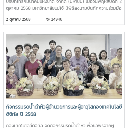
Copilotทั้งนี้ ได้รับเกียรติจาก คุณศุภวิชญ์ เขียวขจี จากบริษัท
บริษัทโทรคมนาคมแห่งชาติ จำกัด (มหาชน) เมื่อวันพฤหัสบดีที่ 2
ลานนาคอม จำกัด เป็นวิทยากรถ่ายทอดองค์ความรู้ พร้อมสาธิต
ตุลาคม 2568 มหาวิทยาลัยแม่โจ้ มีพิธีลงนามบันทึกความร่วมมือ
การใช้งานและแลกเปลี่ยนประสบการณ์ในการประยุกต์ใช้ AI ให้
ทางวิชาการ กับ บริษัท โทรคมนาคมแห่งชาติ จำกัด (มหาชน)
2 ตุลาคม 2568 |
24946
เกิดประโยชน์สูงสุดในการปฏิบัติงานจริง โครงการดังกล่าวจัดขึ้น
เพื่อพัฒนาระบบเครือข่ายสื่อสารโทรคมนาคมร่วมกัน โดยได้รับ
ณ ห้องปฏิบัติการคอมพิวเตอร์ 205 อาคารเรียนรวม 70 ปี
เกียรติจาก รองศาสตราจารย์ ดร.วีระพล ทองมา อธิการบดี
มหาวิทยาลัยแม่โจ้ โดยมีเป้าหมายเพื่อส่งเสริมศักยภาพของ
มหาวิทยาลัยแม่โจ้ และ นายธนากร ทองใบ ผู้ช่วยกรรมการผู้
บุคลากรด้านการใช้เทคโนโลยีดิจิทัลและปัญญาประดิษฐ์ อันจะนำ
จัดการใหญ่กลุ่มขายและปฏิบัติการลูกค้าภาคเหนือ บริษัท
ไปสู่การยกระดับการบริหารจัดการและการจัดการศึกษาของ
โทรคมนาคมแห่งชาติ จำกัด (มหาชน) เป็นผู้แทนลงนามทั้งสอง
มหาวิทยาลัยให้มีประสิทธิภาพ ทันสมัย และพร้อมรองรับการ
ฝ่าย ทั้งนี้ มีผู้บริหารของทั้งสองหน่วยงาน ร่วมเป็นพยาน ณ
เปลี่ยนแปลงในยุคดิจิทัลอย่างยั่งยืน
ห้องประชุมรวงผึ้ง ชั้น 5 อาคารสำนักงานมหาวิทยาลัย
มหาวิทยาลัยแม่โจ้
กิจกรรมรดน้ำดำหัวผู้อำนวยการและผู้อาวุโสกองเทคโนโลยี
ดิจิทัล ปี 2568
กองเทคโนโลยีดิจิทัล จัดกิจกรรมรดน้ำดำหัวเพื่อขอพรจากผู้