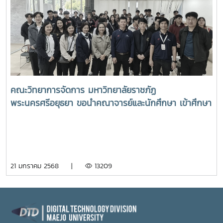
คณะวิทยาการจัดการ มหาวิทยาลัยราชภัฏ
พระนครศรีอยุธยา ขอนำคณาจารย์และนักศึกษา เข้าศึกษา
ดูงานกองเทคโนโลยีดิจิทัล มหาวิทยาลัยแม่โจ้ เมื่อวัน
อังคาร ที่ 21 มกราคม 2568 เวลา 10.00 น. ณ ห้อง Co-
Working อาคารเรียนรวมแม่โจ้ 70 ปี โดยผู้ช่วย
ศาสตราจารย์ ดร.ประภากร ธาราฉาย รักษาการแทนรอง
21 มกราคม 2568 |
13209
อธิการบดี รองศาสตราจารย์ ดร.นิโรจน์ สินณรงค์ ผู้ช่วย
อธิการบดี พร้อมด้วยนายวุฒิพล คล้ายทิพย์ ผู้อำนวย
การกองเทคโนโลยีดิจิทัล กล่าวต้อนรับคณะดูงานฯ