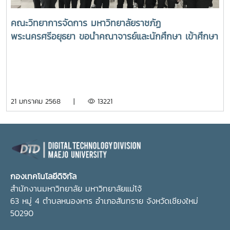
คณะวิทยาการจัดการ มหาวิทยาลัยราชภัฏ
พระนครศรีอยุธยา ขอนำคณาจารย์และนักศึกษา เข้าศึกษา
ดูงานกองเทคโนโลยีดิจิทัล มหาวิทยาลัยแม่โจ้ เมื่อวัน
อังคาร ที่ 21 มกราคม 2568 เวลา 10.00 น. ณ ห้อง Co-
Working อาคารเรียนรวมแม่โจ้ 70 ปี โดยผู้ช่วย
ศาสตราจารย์ ดร.ประภากร ธาราฉาย รักษาการแทนรอง
21 มกราคม 2568 |
13221
อธิการบดี รองศาสตราจารย์ ดร.นิโรจน์ สินณรงค์ ผู้ช่วย
อธิการบดี พร้อมด้วยนายวุฒิพล คล้ายทิพย์ ผู้อำนวย
การกองเทคโนโลยีดิจิทัล กล่าวต้อนรับคณะดูงานฯ
กองเทคโนโลยีดิจิทัล
สำนักงานมหาวิทยาลัย มหาวิทยาลัยแม่โจ้
63 หมู่ 4 ตำบลหนองหาร อำเภอสันทราย จังหวัดเชียงใหม่
50290