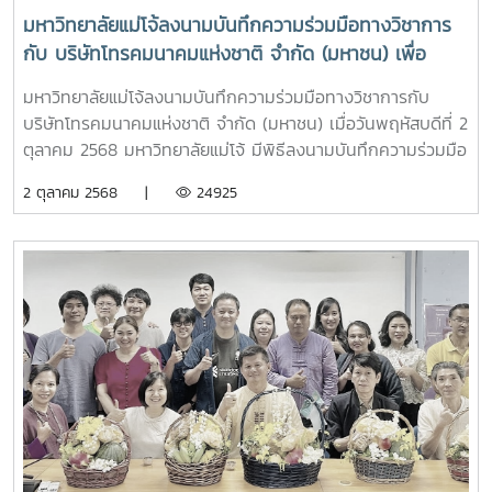
ครั้งนี้มีคณาจารย์ของมหาวิทยาลัยแม่โจ้เข้าร่วม โดยได้รับความรู้
มหาวิทยาลัยแม่โจ้ลงนามบันทึกความร่วมมือทางวิชาการ
และแนวทางการประยุกต์ใช้ AI เพื่อสนับสนุนการจัดการเรียนการ
กับ บริษัทโทรคมนาคมแห่งชาติ จำกัด (มหาชน) เพื่อ
สอน การสร้างสื่อการเรียนรู้ ตลอดจนการเพิ่มประสิทธิภาพการ
พัฒนาระบบเครือข่ายสื่อสารโทรคมนาคมร่วมกัน
ทำงานด้านวิชาการและการบริหาร ผ่านเครื่องมือ Microsoft 365
มหาวิทยาลัยแม่โจ้ลงนามบันทึกความร่วมมือทางวิชาการกับ
Copilotทั้งนี้ ได้รับเกียรติจาก คุณศุภวิชญ์ เขียวขจี จากบริษัท
บริษัทโทรคมนาคมแห่งชาติ จำกัด (มหาชน) เมื่อวันพฤหัสบดีที่ 2
ลานนาคอม จำกัด เป็นวิทยากรถ่ายทอดองค์ความรู้ พร้อมสาธิต
ตุลาคม 2568 มหาวิทยาลัยแม่โจ้ มีพิธีลงนามบันทึกความร่วมมือ
การใช้งานและแลกเปลี่ยนประสบการณ์ในการประยุกต์ใช้ AI ให้
ทางวิชาการ กับ บริษัท โทรคมนาคมแห่งชาติ จำกัด (มหาชน)
2 ตุลาคม 2568 |
24925
เกิดประโยชน์สูงสุดในการปฏิบัติงานจริง โครงการดังกล่าวจัดขึ้น
เพื่อพัฒนาระบบเครือข่ายสื่อสารโทรคมนาคมร่วมกัน โดยได้รับ
ณ ห้องปฏิบัติการคอมพิวเตอร์ 205 อาคารเรียนรวม 70 ปี
เกียรติจาก รองศาสตราจารย์ ดร.วีระพล ทองมา อธิการบดี
มหาวิทยาลัยแม่โจ้ โดยมีเป้าหมายเพื่อส่งเสริมศักยภาพของ
มหาวิทยาลัยแม่โจ้ และ นายธนากร ทองใบ ผู้ช่วยกรรมการผู้
บุคลากรด้านการใช้เทคโนโลยีดิจิทัลและปัญญาประดิษฐ์ อันจะนำ
จัดการใหญ่กลุ่มขายและปฏิบัติการลูกค้าภาคเหนือ บริษัท
ไปสู่การยกระดับการบริหารจัดการและการจัดการศึกษาของ
โทรคมนาคมแห่งชาติ จำกัด (มหาชน) เป็นผู้แทนลงนามทั้งสอง
มหาวิทยาลัยให้มีประสิทธิภาพ ทันสมัย และพร้อมรองรับการ
ฝ่าย ทั้งนี้ มีผู้บริหารของทั้งสองหน่วยงาน ร่วมเป็นพยาน ณ
เปลี่ยนแปลงในยุคดิจิทัลอย่างยั่งยืน
ห้องประชุมรวงผึ้ง ชั้น 5 อาคารสำนักงานมหาวิทยาลัย
มหาวิทยาลัยแม่โจ้