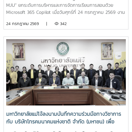
MJU" ยกระดับการบริหารและการจัดการเรียนการสอนด้วย
Microsoft 365 Copilot เมื่อวันศุกร์ที่ 24 กรกฎาคม 2569 งาน
บริการเทคโนโลยีสารสนเทศและนวัตกรรมดิจิทัล กองเทคโนโลยี
24 กรกฎาคม 2569 |
342
ดิจิทัล มหาวิทยาลัยแม่โจ้ จัดโครงการอบรมเชิงปฏิบัติการ "AI
Powered MJU : ยกระดับการบริหารและวิชาการด้วยปัญญา
ประดิษฐ์" เพื่อส่งเสริมการประยุกต์ใช้เทคโนโลยีปัญญาประดิษฐ์
(Artificial Intelligence: AI) ในการบริหารงานและการจัดการ
เรียนการสอน โดยมุ่งสู่การเป็น "มหาวิทยาลัยแห่งชีวิตที่ทันสมัย
และยั่งยืน" ผ่านการใช้งาน Microsoft 365 Copilot อย่างมี
ประสิทธิภาพโอกาสนี้ได้รับเกียรติจาก ผู้ช่วยศาสตราจารย์
ดร.ประภากร ธาราฉาย รองอธิการบดีมหาวิทยาลัยแม่โจ้ เป็น
ประธานกล่าวเปิดโครงการ พร้อมเน้นย้ำถึงความสำคัญของ
การนำเทคโนโลยี AI มาประยุกต์ใช้เพื่อเพิ่มประสิทธิภาพการ
ปฏิบัติงาน การบริหารจัดการ และการพัฒนาคุณภาพการเรียน
การสอน ให้สอดรับกับการเปลี่ยนแปลงของโลกดิจิทัล การอบรม
ครั้งนี้มีคณาจารย์ของมหาวิทยาลัยแม่โจ้เข้าร่วม โดยได้รับความรู้
มหาวิทยาลัยแม่โจ้ลงนามบันทึกความร่วมมือทางวิชาการ
และแนวทางการประยุกต์ใช้ AI เพื่อสนับสนุนการจัดการเรียนการ
กับ บริษัทโทรคมนาคมแห่งชาติ จำกัด (มหาชน) เพื่อ
สอน การสร้างสื่อการเรียนรู้ ตลอดจนการเพิ่มประสิทธิภาพการ
พัฒนาระบบเครือข่ายสื่อสารโทรคมนาคมร่วมกัน