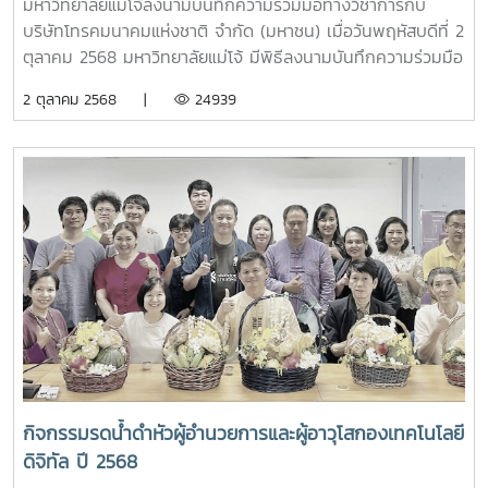
ทำงานด้านวิชาการและการบริหาร ผ่านเครื่องมือ Microsoft 365
มหาวิทยาลัยแม่โจ้ลงนามบันทึกความร่วมมือทางวิชาการกับ
Copilotทั้งนี้ ได้รับเกียรติจาก คุณศุภวิชญ์ เขียวขจี จากบริษัท
บริษัทโทรคมนาคมแห่งชาติ จำกัด (มหาชน) เมื่อวันพฤหัสบดีที่ 2
ลานนาคอม จำกัด เป็นวิทยากรถ่ายทอดองค์ความรู้ พร้อมสาธิต
ตุลาคม 2568 มหาวิทยาลัยแม่โจ้ มีพิธีลงนามบันทึกความร่วมมือ
การใช้งานและแลกเปลี่ยนประสบการณ์ในการประยุกต์ใช้ AI ให้
ทางวิชาการ กับ บริษัท โทรคมนาคมแห่งชาติ จำกัด (มหาชน)
2 ตุลาคม 2568 |
24939
เกิดประโยชน์สูงสุดในการปฏิบัติงานจริง โครงการดังกล่าวจัดขึ้น
เพื่อพัฒนาระบบเครือข่ายสื่อสารโทรคมนาคมร่วมกัน โดยได้รับ
ณ ห้องปฏิบัติการคอมพิวเตอร์ 205 อาคารเรียนรวม 70 ปี
เกียรติจาก รองศาสตราจารย์ ดร.วีระพล ทองมา อธิการบดี
มหาวิทยาลัยแม่โจ้ โดยมีเป้าหมายเพื่อส่งเสริมศักยภาพของ
มหาวิทยาลัยแม่โจ้ และ นายธนากร ทองใบ ผู้ช่วยกรรมการผู้
บุคลากรด้านการใช้เทคโนโลยีดิจิทัลและปัญญาประดิษฐ์ อันจะนำ
จัดการใหญ่กลุ่มขายและปฏิบัติการลูกค้าภาคเหนือ บริษัท
ไปสู่การยกระดับการบริหารจัดการและการจัดการศึกษาของ
โทรคมนาคมแห่งชาติ จำกัด (มหาชน) เป็นผู้แทนลงนามทั้งสอง
มหาวิทยาลัยให้มีประสิทธิภาพ ทันสมัย และพร้อมรองรับการ
ฝ่าย ทั้งนี้ มีผู้บริหารของทั้งสองหน่วยงาน ร่วมเป็นพยาน ณ
เปลี่ยนแปลงในยุคดิจิทัลอย่างยั่งยืน
ห้องประชุมรวงผึ้ง ชั้น 5 อาคารสำนักงานมหาวิทยาลัย
มหาวิทยาลัยแม่โจ้
กิจกรรมรดน้ำดำหัวผู้อำนวยการและผู้อาวุโสกองเทคโนโลยี
ดิจิทัล ปี 2568