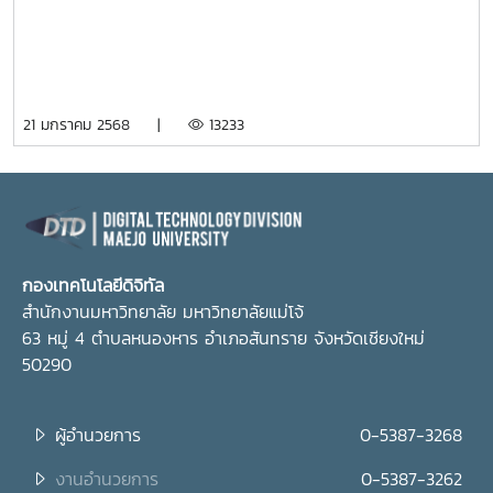
ดูงานกองเทคโนโลยีดิจิทัล มหาวิทยาลัยแม่โจ้ เมื่อวัน
อังคาร ที่ 21 มกราคม 2568 เวลา 10.00 น. ณ ห้อง Co-
Working อาคารเรียนรวมแม่โจ้ 70 ปี โดยผู้ช่วย
ศาสตราจารย์ ดร.ประภากร ธาราฉาย รักษาการแทนรอง
21 มกราคม 2568 |
13233
อธิการบดี รองศาสตราจารย์ ดร.นิโรจน์ สินณรงค์ ผู้ช่วย
อธิการบดี พร้อมด้วยนายวุฒิพล คล้ายทิพย์ ผู้อำนวย
การกองเทคโนโลยีดิจิทัล กล่าวต้อนรับคณะดูงานฯ
กองเทคโนโลยีดิจิทัล
สำนักงานมหาวิทยาลัย มหาวิทยาลัยแม่โจ้
63 หมู่ 4 ตำบลหนองหาร อำเภอสันทราย จังหวัดเชียงใหม่
50290
ผู้อำนวยการ
0-5387-3268
งานอำนวยการ
0-5387-3262